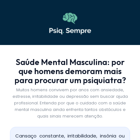
Saúde Mental Masculina: por
que homens demoram mais
para procurar um psiquiatra?
Muitos homens convivem por anos com ansiedade,
estresse, irritabilidade ou depressão sem buscar ajuda
profissional. Entenda por que o cuidado com a saúde
mental masculina ainda enfrenta tantos obstáculos e
quais sinais merecem atenção.
Cansaço constante, irritabilidade, insônia ou