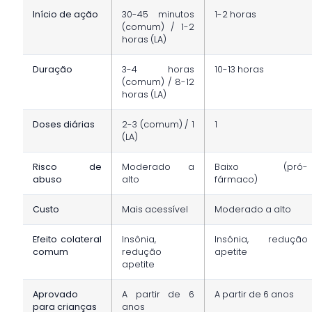
Início de ação
30-45 minutos
1-2 horas
(comum) / 1-2
horas (LA)
Duração
3-4 horas
10-13 horas
(comum) / 8-12
horas (LA)
Doses diárias
2-3 (comum) / 1
1
(LA)
Risco de
Moderado a
Baixo (pró-
abuso
alto
fármaco)
Custo
Mais acessível
Moderado a alto
Efeito colateral
Insônia,
Insônia, redução
comum
redução
apetite
apetite
Aprovado
A partir de 6
A partir de 6 anos
para crianças
anos