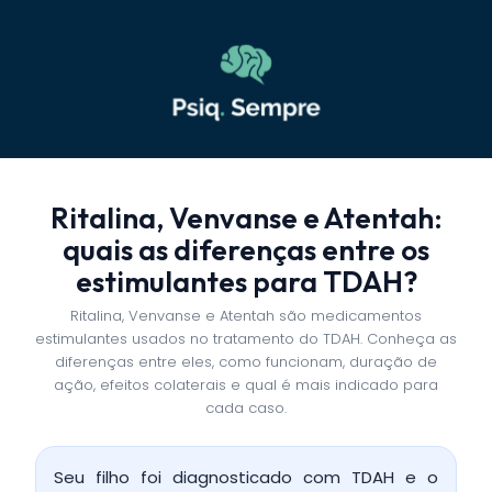
Ritalina, Venvanse e Atentah:
quais as diferenças entre os
estimulantes para TDAH?
Ritalina, Venvanse e Atentah são medicamentos
estimulantes usados no tratamento do TDAH. Conheça as
diferenças entre eles, como funcionam, duração de
ação, efeitos colaterais e qual é mais indicado para
cada caso.
Seu filho foi diagnosticado com TDAH e o