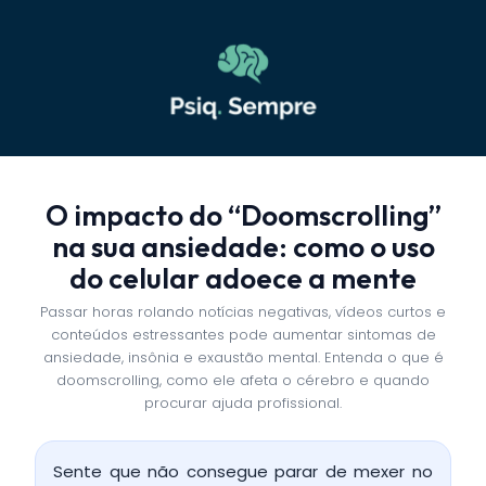
O impacto do “Doomscrolling”
na sua ansiedade: como o uso
do celular adoece a mente
Passar horas rolando notícias negativas, vídeos curtos e
conteúdos estressantes pode aumentar sintomas de
ansiedade, insônia e exaustão mental. Entenda o que é
doomscrolling, como ele afeta o cérebro e quando
procurar ajuda profissional.
Sente que não consegue parar de mexer no